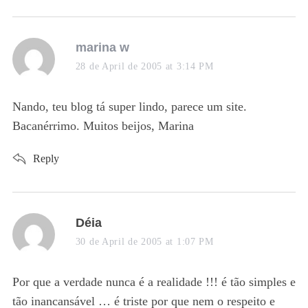
s
marina w
a
28 de April de 2005 at 3:14 PM
y
s
Nando, teu blog tá super lindo, parece um site.
:
Bacanérrimo. Muitos beijos, Marina
Reply
s
Déia
a
30 de April de 2005 at 1:07 PM
y
s
Por que a verdade nunca é a realidade !!! é tão simples e
:
tão inancansável … é triste por que nem o respeito e