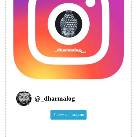
@
_dharmalog
Follow on Instagram