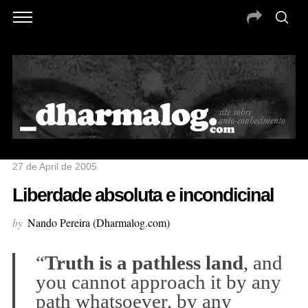
27 de April de 2005
Liberdade absoluta e incondicinal
by
Nando Pereira (Dharmalog.com)
“
Truth is a pathless land
, and
you cannot approach it by any
path whatsoever, by any