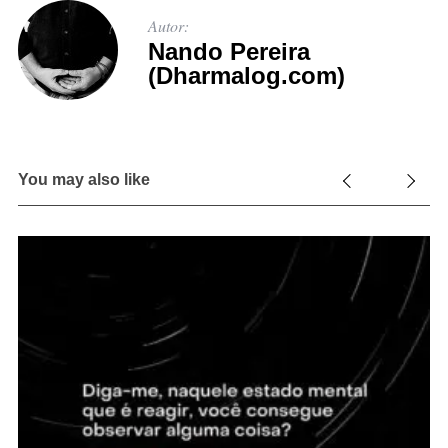
Autor:
Nando Pereira
(Dharmalog.com)
You may also like
13
“