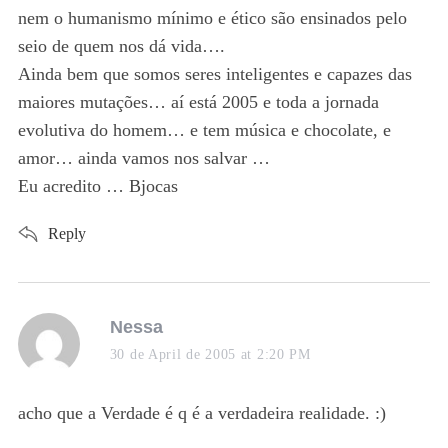
nem o humanismo mínimo e ético são ensinados pelo
seio de quem nos dá vida….
Ainda bem que somos seres inteligentes e capazes das
maiores mutações… aí está 2005 e toda a jornada
evolutiva do homem… e tem música e chocolate, e
amor… ainda vamos nos salvar …
Eu acredito … Bjocas
Reply
s
Nessa
a
30 de April de 2005 at 2:20 PM
y
s
acho que a Verdade é q é a verdadeira realidade. :)
S
: