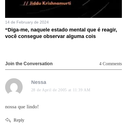
14 de February de 2024
“Diga-me, naquele estado mental que é reagir,
você consegue observar alguma cois
Join the Conversation
4 Comments
s
Nessa
a
28 de April de 2005 at 11:39 AM
y
s
nossa que lindo!
:
Reply