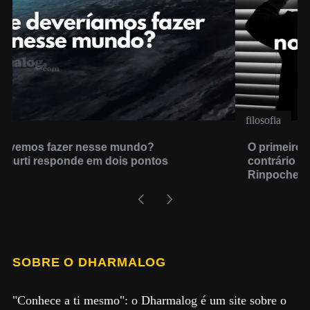
n
a
t
i
o
n
filosofia
O primeiro passo no caminho espiritual (é o
contrário do que se acredita), por Tulku Urgyen
Rinpoche
SOBRE O DHARMALOG
"Conhece a ti mesmo": o Dharmalog é um site sobre o