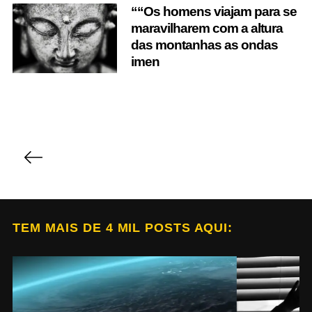
S
““Os homens viajam para se
e
maravilharem com a altura
a
das montanhas as ondas
r
imen
c
h
f
o
r
P
:
o
s
t
s
TEM MAIS DE 4 MIL POSTS AQUI:
p
a
g
i