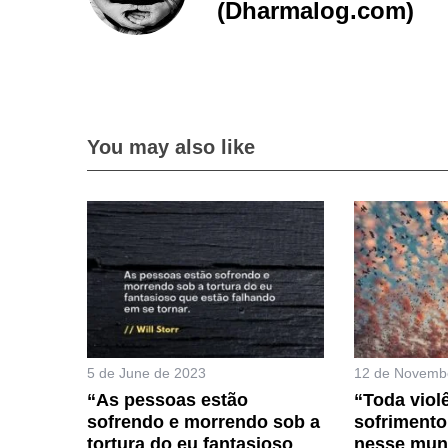
(Dharmalog.com)
You may also like
5 de June de 2023
12 de Novemb
“As pessoas estão
“Toda viol
sofrendo e morrendo sob a
sofrimento
tortura do eu fantasioso
nesse mun