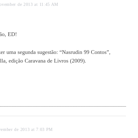
ovember de 2013 at 11:45 AM
ão, ED!
er uma segunda sugestão: “Nasrudin 99 Contos”,
lla, edição Caravana de Livros (2009).
vember de 2013 at 7:03 PM