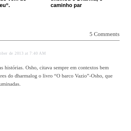
eu”.
caminho par
5 Comments
mber de 2013 at 7:40 AM
as histórias. Osho, citava sempre em contextos bem
res do dharmalog o livro “O barco Vazio”-Osho, que
luminadas.