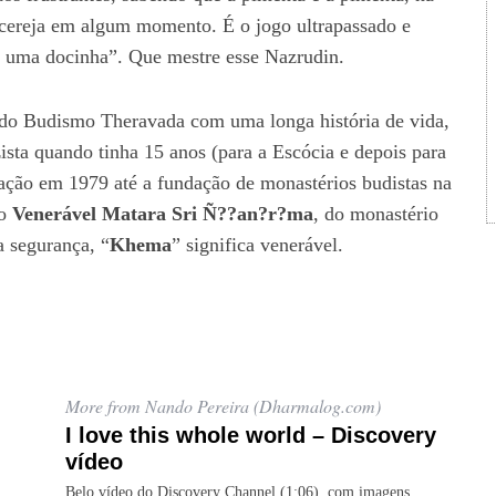
cereja em algum momento. É o jogo ultrapassado e
a uma docinha”. Que mestre esse Nazrudin.
do Budismo Theravada com uma longa história de vida,
sta quando tinha 15 anos (para a Escócia e depois para
ação em 1979 até a fundação de monastérios budistas na
 o
Venerável Matara Sri Ñ??an?r?ma
, do monastério
a segurança, “
Khema
” significa venerável.
More from Nando Pereira (Dharmalog.com)
I love this whole world – Discovery
vídeo
Belo vídeo do Discovery Channel (1:06), com imagens