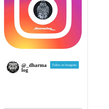
@
_dharma
Follow on Instagram
log