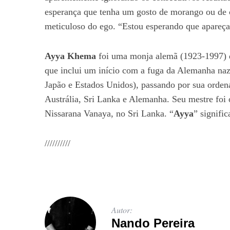
esperança que tenha um gosto de morango ou de 
meticuloso do ego. “Estou esperando que apareç
S
Ayya Khema
foi uma monja alemã (1923-1997) 
e
que inclui um início com a fuga da Alemanha nazi
a
Japão e Estados Unidos), passando por sua orden
r
c
Austrália, Sri Lanka e Alemanha. Seu mestre foi
h
Nissarana Vanaya, no Sri Lanka. “
Ayya
” signific
f
o
//////////
r
:
Autor:
Nando Pereira