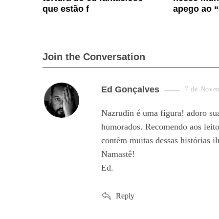
que estão f
apego ao “
Join the Conversation
s
Ed Gonçalves
7 de Nove
a
Nazrudin é uma figura! adoro su
y
humorados. Recomendo aos leito
s
contém muitas dessas histórias i
:
Namastê!
Ed.
Reply