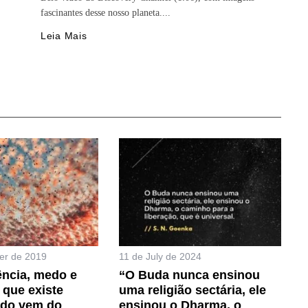
fascinantes desse nosso planeta....
Leia Mais
er de 2019
11 de July de 2024
ência, medo e
“O Buda nunca ensinou
 que existe
uma religião sectária, ele
do vem do
ensinou o Dharma, o