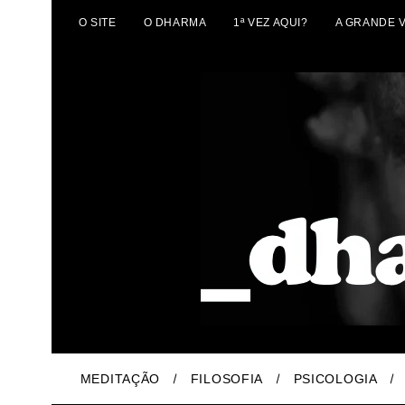
O SITE
O DHARMA
1ª VEZ AQUI?
A GRANDE 
MEDITAÇÃO
FILOSOFIA
PSICOLOGIA