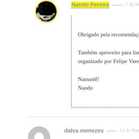
s
Nando Pereira
7 de N
a
y
s
Obrigado pela recomendaç
:
Também aproveito para faz
organizado por Felipe Vare
Namastê!
Nando
s
dalva menezes
12 de No