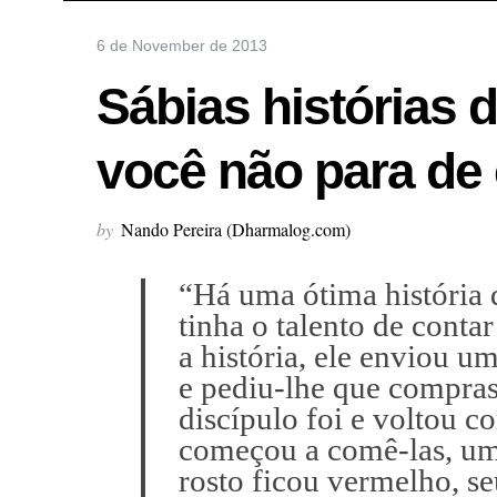
6 de November de 2013
Sábias histórias 
você não para de
by
Nando Pereira (Dharmalog.com)
“Há uma ótima história 
tinha o talento de contar
a história, ele enviou u
e pediu-lhe que compra
discípulo foi e voltou 
começou a comê-las, uma
rosto ficou vermelho, se