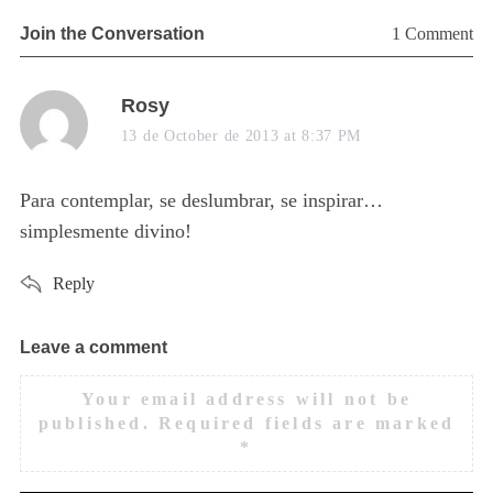
Join the Conversation
1 Comment
s
Rosy
a
13 de October de 2013 at 8:37 PM
y
s
Para contemplar, se deslumbrar, se inspirar…
:
simplesmente divino!
Reply
Leave a comment
L
e
S
Your email address will not be
e
a
published.
Required fields are marked
a
v
*
r
e
c