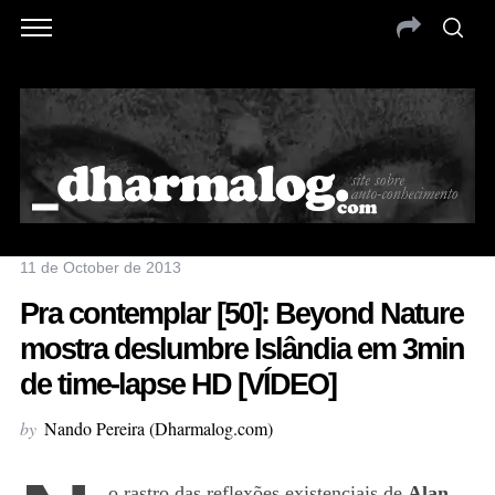
11 de October de 2013
Pra contemplar [50]: Beyond Nature
mostra deslumbre Islândia em 3min
de time-lapse HD [VÍDEO]
by
Nando Pereira (Dharmalog.com)
o rastro das reflexões existenciais de
Alan