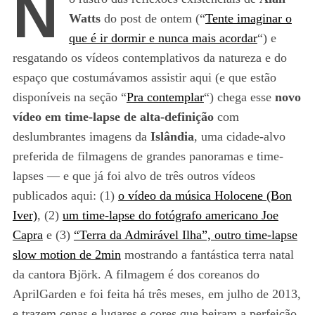
N
Watts
do post de ontem (“
Tente imaginar o
que é ir dormir e nunca mais acordar
“) e
resgatando os vídeos contemplativos da natureza e do
espaço que costumávamos assistir aqui (e que estão
disponíveis na seção “
Pra contemplar
“) chega esse
novo
vídeo em time-lapse de alta-definição
com
deslumbrantes imagens da
Islândia
, uma cidade-alvo
preferida de filmagens de grandes panoramas e time-
lapses — e que já foi alvo de três outros vídeos
publicados aqui: (1)
o vídeo da música Holocene (Bon
Iver)
, (2)
um time-lapse do fotógrafo americano Joe
Capra
e (3)
“Terra da Admirável Ilha”, outro time-lapse
slow motion de 2min
mostrando a fantástica terra natal
da cantora Björk. A filmagem é dos coreanos do
AprilGarden e foi feita há três meses, em julho de 2013,
e trazem cenas e lugares e cores que beiram a perfeição