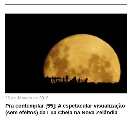
15
]:
P
v
t
22 de January de 2016
Pra contemplar [55]: A espetacular visualização
(sem efeitos) da Lua Cheia na Nova Zelândia