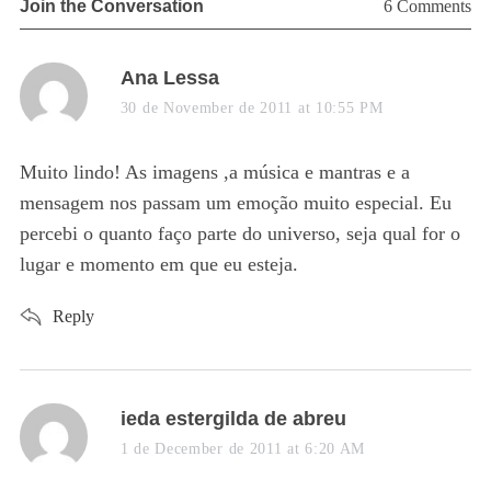
Join the Conversation
6 Comments
s
Ana Lessa
a
30 de November de 2011 at 10:55 PM
y
s
Muito lindo! As imagens ,a música e mantras e a
:
mensagem nos passam um emoção muito especial. Eu
percebi o quanto faço parte do universo, seja qual for o
lugar e momento em que eu esteja.
Reply
28
“
s
s
ieda estergilda de abreu
a
1 de December de 2011 at 6:20 AM
y