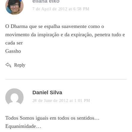
s
eliana eiko
a
7 de April de 2012 at 6:58 PM
y
s
O Dharma que se espalha suavemente como o
:
movimento da inspiração e da expiração, penetra tudo e
cada ser
Gassho
Reply
s
Daniel Silva
a
28 de June de 2012 at 1:01 PM
y
s
Todos Somos iguais em todos os sentidos…
:
Equanimidade…