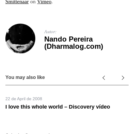
Smittenaar
on
Vimeo
.
Autor:
Nando Pereira
(Dharmalog.com)
You may also like
22 de April de 2008
rá
I love this whole world – Discovery vídeo