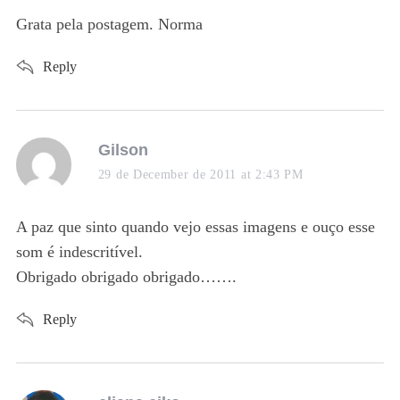
Grata pela postagem. Norma
Reply
S
e
a
s
Gilson
r
a
29 de December de 2011 at 2:43 PM
c
y
h
f
s
A paz que sinto quando vejo essas imagens e ouço esse
o
:
som é indescritível.
r
Obrigado obrigado obrigado…….
:
Reply