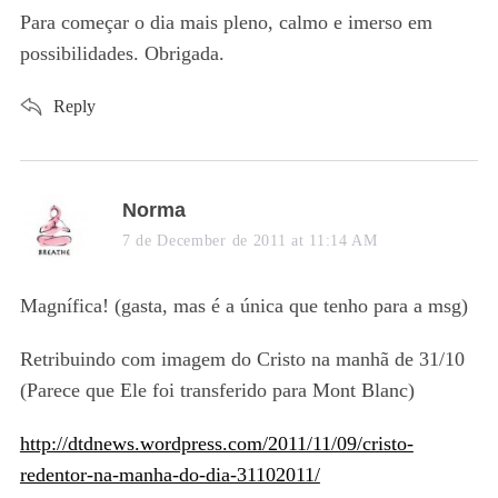
s
Para começar o dia mais pleno, calmo e imerso em
:
possibilidades. Obrigada.
Reply
s
Norma
a
7 de December de 2011 at 11:14 AM
y
s
Magnífica! (gasta, mas é a única que tenho para a msg)
:
Retribuindo com imagem do Cristo na manhã de 31/10
(Parece que Ele foi transferido para Mont Blanc)
http://dtdnews.wordpress.com/2011/11/09/cristo-
redentor-na-manha-do-dia-31102011/