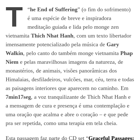
T
“
he End of Suffering
” (o fim do sofrimento)
é uma espécie de breve e inspiradora
meditação guiada e lida pelo monge zen
vietnamita
Thich Nhat Hanh
, com um texto libertador
imensamente potencializado pela música de
Gary
Walkin
, pelo canto do também monge vietnamita
Phap
Niem
e pelas maravilhosas imagens da natureza, de
monastérios, de animais, visões panorâmicas dos
Himalaias, desfiladeiros, vulcões, mar, céu, terra e todas
as paisagens interiores que aparecem no caminho. Em
7min17seg
, a voz tranquilizante de Thich Nhat Hanh e
a mensagem de cura e presença é uma contemplação e
uma oração que acalma e abre o coração – e que pede
pra ser repetida, como uma terapia em tela cheia.
Esta passagem faz parte do CD set “
Graceful Passages: